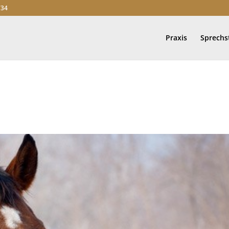
734
Praxis
Sprech