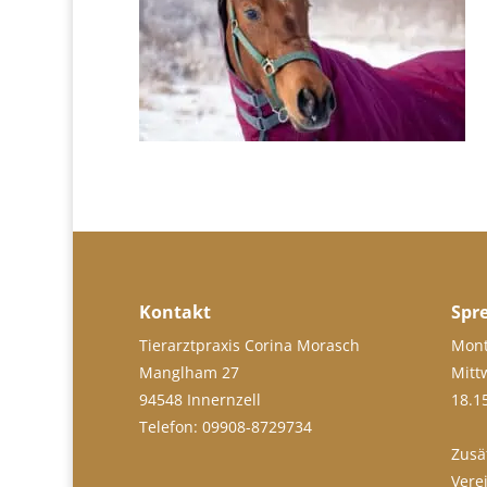
Kontakt
Spr
Tierarztpraxis Corina Morasch
Mont
Manglham 27
Mitt
94548 Innernzell
18.1
Telefon: 09908-8729734
Zusä
Vere