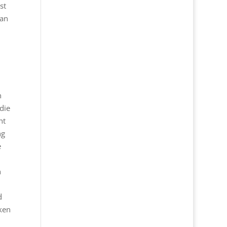
st
man
n
die
ht
ng
e
h
d
ken