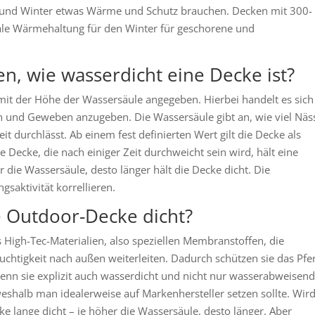
t und Winter etwas Wärme und Schutz brauchen. Decken mit 300-
ale Wärmehaltung für den Winter für geschorene und
n, wie wasserdicht eine Decke ist?
mit der Höhe der Wassersäule angegeben. Hierbei handelt es sich
n und Geweben anzugeben. Die Wassersäule gibt an, wie viel Näs
it durchlässt. Ab einem fest definierten Wert gilt die Decke als
Decke, die nach einiger Zeit durchweicht sein wird, hält eine
 die Wassersäule, desto länger hält die Decke dicht. Die
aktivität korrellieren.
te Outdoor-Decke dicht?
High-Tec-Materialien, also speziellen Membranstoffen, die
chtigkeit nach außen weiterleiten. Dadurch schützen sie das Pfe
enn sie explizit auch wasserdicht und nicht nur wasserabweisend
 weshalb man idealerweise auf Markenhersteller setzen sollte. Wir
ke lange dicht – je höher die Wassersäule, desto länger. Aber