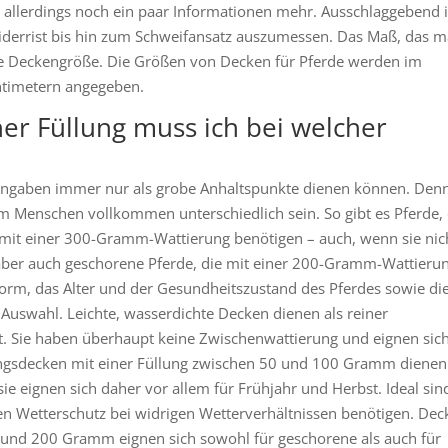
es allerdings noch ein paar Informationen mehr. Ausschlaggebend i
 Widerrist bis hin zum Schweifansatz auszumessen. Das Maß, das 
igte Deckengröße. Die Größen von Decken für Pferde werden im
ntimetern angegeben.
er Füllung muss ich bei welcher
rangaben immer nur als grobe Anhaltspunkte dienen können. Den
 Menschen vollkommen unterschiedlich sein. So gibt es Pferde, 
 mit einer 300-Gramm-Wattierung benötigen – auch, wenn sie nic
s aber auch geschorene Pferde, die mit einer 200-Gramm-Wattieru
rm, das Alter und der Gesundheitszustand des Pferdes sowie di
Auswahl. Leichte, wasserdichte Decken dienen als reiner
. Sie haben überhaupt keine Zwischenwattierung und eignen sic
gangsdecken mit einer Füllung zwischen 50 und 100 Gramm dienen
ie eignen sich daher vor allem für Frühjahr und Herbst. Ideal sin
nen Wetterschutz bei widrigen Wetterverhältnissen benötigen. Dec
 und 200 Gramm eignen sich sowohl für geschorene als auch für