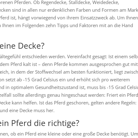
chorenen Pferden. Ob Regendecke, Stalldecke, Weidedecke,
ken sind in allen nur erdenklichen Farben und Formen am Mark
Pferd ist, hängt vorwiegend von ihrem Einsatzzweck ab. Um Ihnen
en Ihnen im Folgenden zehn Tipps und Faktoren mit an die Hand
eine Decke?
ltegefühl entschieden werden. Vereinfacht gesagt: Ist einem selb
h dem Pferd kalt ist – denn Pferde kommen ausgesprochen gut mit
reich, in dem der Stoffwechsel am besten funktioniert, liegt zwisc
n setzt ab -15 Grad Celsius ein und erhöht sich pro weiterem
d in optimalem Gesundheitszustand ist, muss bis -15 Grad Celsi
elfall sollte allerdings genau hingeschaut werden: Friert ein Pferd
ecke kann helfen. Ist das Pferd geschoren, gelten andere Regeln:
 und eine Decke muss her.
in Pferd die richtige?
nen, ob ein Pferd eine kleine oder eine große Decke benötigt. U