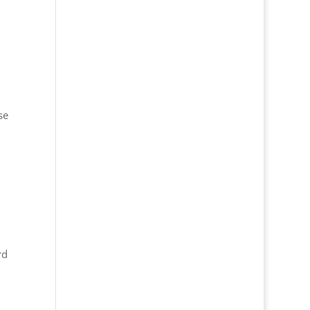
se
rd
d