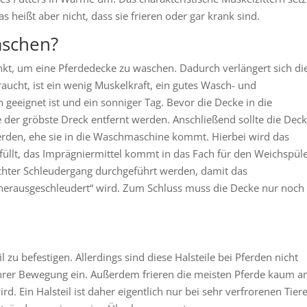
s heißt aber nicht, dass sie frieren oder gar krank sind.
aschen?
unkt, um eine Pferdedecke zu waschen. Dadurch verlängert sich di
aucht, ist ein wenig Muskelkraft, ein gutes Wasch- und
n geeignet ist und ein sonniger Tag. Bevor die Decke in die
er gröbste Dreck entfernt werden. Anschließend sollte die Dec
erden, ehe sie in die Waschmaschine kommt. Hierbei wird das
üllt, das Imprägniermittel kommt in das Fach für den Weichspüle
chter Schleudergang durchgeführt werden, damit das
„herausgeschleudert“ wird. Zum Schluss muss die Decke nur noch
l zu befestigen. Allerdings sind diese Halsteile bei Pferden nicht
n ihrer Bewegung ein. Außerdem frieren die meisten Pferde kaum 
d. Ein Halsteil ist daher eigentlich nur bei sehr verfrorenen Tier