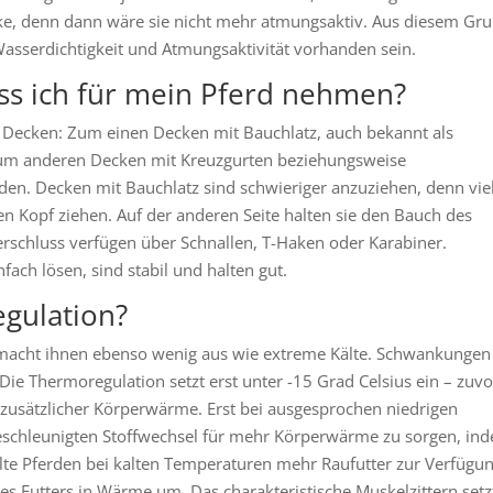
ecke, denn dann wäre sie nicht mehr atmungsaktiv. Aus diesem Gr
sserdichtigkeit und Atmungsaktivität vorhanden sein.
ss ich für mein Pferd nehmen?
e Decken: Zum einen Decken mit Bauchlatz, auch bekannt als
 zum anderen Decken mit Kreuzgurten beziehungsweise
rden. Decken mit Bauchlatz sind schwieriger anzuziehen, denn vie
en Kopf ziehen. Auf der anderen Seite halten sie den Bauch des
rschluss verfügen über Schnallen, T-Haken oder Karabiner.
fach lösen, sind stabil und halten gut.
gulation?
 macht ihnen ebenso wenig aus wie extreme Kälte. Schwankungen
Die Thermoregulation setzt erst unter -15 Grad Celsius ein – zuvo
 zusätzlicher Körperwärme. Erst bei ausgesprochen niedrigen
schleunigten Stoffwechsel für mehr Körperwärme zu sorgen, in
te Pferden bei kalten Temperaturen mehr Raufutter zur Verfügu
s Futters in Wärme um. Das charakteristische Muskelzittern setz