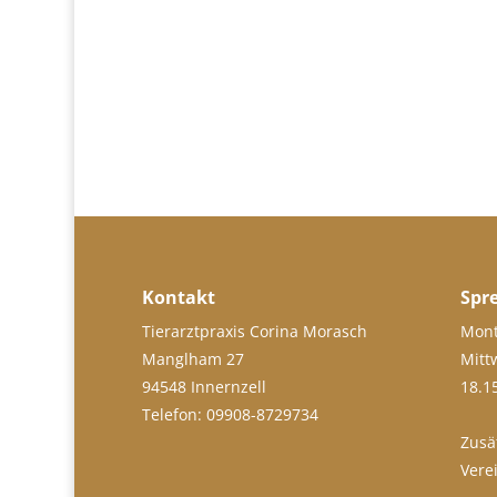
Kontakt
Spr
Tierarztpraxis Corina Morasch
Mont
Manglham 27
Mitt
94548 Innernzell
18.1
Telefon: 09908-8729734
Zusä
Vere